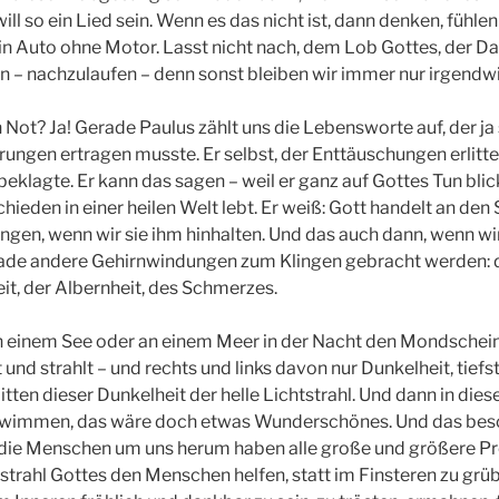
ill so ein Lied sein. Wenn es das nicht ist, dann denken, fühlen 
ein Auto ohne Motor. Lasst nicht nach, dem Lob Gottes, der Da
– nachzulaufen – denn sonst bleiben wir immer nur irgendwie
in Not? Ja! Gerade Paulus zählt uns die Lebensworte auf, der ja
rungen ertragen musste. Er selbst, der Enttäuschungen erlitte
eklagte. Er kann das sagen – weil er ganz auf Gottes Tun blickt
ieden in einer heilen Welt lebt. Er weiß: Gott handelt an den 
ngen, wenn wir sie ihm hinhalten. Und das auch dann, wenn wir
rade andere Gehirnwindungen zum Klingen gebracht werden: di
it, der Albernheit, des Schmerzes.
n einem See oder an einem Meer in der Nacht den Mondschei
 und strahlt – und rechts und links davon nur Dunkelheit, tief
tten dieser Dunkelheit der helle Lichtstrahl. Und dann in dies
wimmen, das wäre doch etwas Wunderschönes. Und das besch
l, die Menschen um uns herum haben alle große und größere P
trahl Gottes den Menschen helfen, statt im Finsteren zu grüb