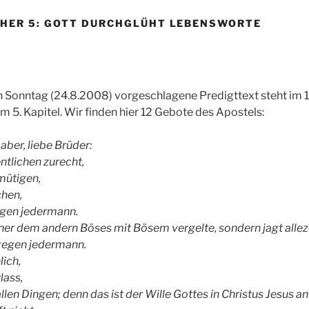
CHER 5: GOTT DURCHGLÜHT LEBENSWORTE
n Sonntag (24.8.2008) vorgeschlagene Predigttext steht im 1.
m 5. Kapitel. Wir finden hier 12 Gebote des Apostels:
ber, liebe Brüder:
ntlichen zurecht,
nmütigen,
chen,
egen jedermann.
einer dem andern Böses mit Bösem vergelte, sondern jagt alle
gegen jedermann.
lich,
lass,
allen Dingen; denn das ist der Wille Gottes in Christus Jesus an