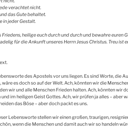
t nicht.
ede verachtet nicht.
s und das Gute behaltet.
 in jeder Gestalt.
es Friedens, heilige euch durch und durch und bewahre euren 
adelig für die Ankunft unseres Herrn Jesus Christus. Treu ist er,
ext.
ebensworte des Apostels vor uns liegen. Es sind Worte, die A
, wäre es doch so auf der Welt. Ach, könnten wir die Mensche
den wir und alle Menschen Frieden halten. Ach, könnten wir do
 und im heiligen Geist Gottes. Ach, wir prüfen ja alles – aber 
meiden das Böse – aber doch packt es uns.
ser Lebensworte stellen wir einen großen, traurigen, resigni
schön, wenn die Menschen und damit auch wir so handeln wür