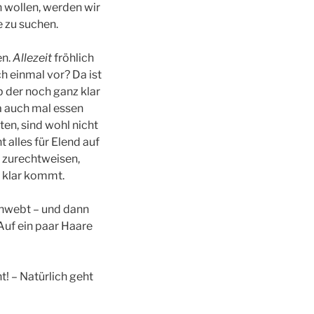
n wollen, werden wir
 zu suchen.
en.
Allezeit
fröhlich
ch einmal vor? Da ist
b der noch ganz klar
a auch mal essen
en, sind wohl nicht
 alles für Elend auf
 zurechtweisen,
r klar kommt.
schwebt – und dann
Auf ein paar Haare
t! – Natürlich geht