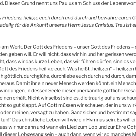
nd. Diesen Grund nennt uns Paulus am Schluss der Lebenswort
es Friedens, heilige euch durch und durch und bewahre euren 
adelig für die Ankunft unseres Herrn Jesus Christus. Treu ist er,
ns am Werk. Der Gott des Friedens – unser Gott des Friedens – 
 geben will. Er will nicht, dass wir hin und her gerissen werd
icht, dass wir das kurze Leben, das wir führen dürfen, sinnlos 
ott des Friedens heilige euch. Was heißt „heiligen“ – heiligen 
 göttlich, durchglühe, durchliebe euch durch und durch, damit
heraus. Damit ihr ein neuer Mensch werden könnt, ein Mensch,
rnwindungen, in dessen Seele dieser unerkannte göttliche Gesan
Seinen erhält. Nicht wir selbst sind es, die traurig auf uns scha
cht so gut klappt. Auf Gott müssen wir schauen, der in uns wir
 oder meinen, versagt zu haben. Ganz sicher und bestimmt sagt
 tun!“ Das christliche Leben will wie ein Hymnus sein. Es will e
 dass wir nur dann und wann ein Lied zum Lob und zur Ehre Got
ll dieser Lobgesang sein – auch dann, wenn wir so manches Ma