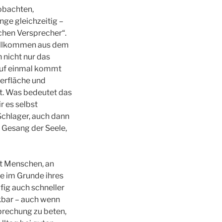
eobachten,
nge gleichzeitig –
chen Versprecher“.
vollkommen aus dem
nicht nur das
 auf einmal kommt
berfläche und
st. Was bedeutet das
r es selbst
chlager, auch dann
n Gesang der Seele,
bt Menschen, an
se im Grunde ihres
fig auch schneller
nkbar – auch wenn
brechung zu beten,