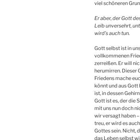
viel schöneren Gru
Er aber, der Gott d
Leib unversehrt, unt
wird’s auch tun.
Gott selbst ist in u
vollkommenen Frieden
zerreißen. Er will n
herumirren. Dieser G
Friedens mache euch
könnt und aus Gott 
ist, in dessen Gehi
Gott ist es, der die 
mit uns nun doch ni
wir versagt haben –
treu, er wird es auch
Gottes sein. Nicht,
das Leben selbst wi