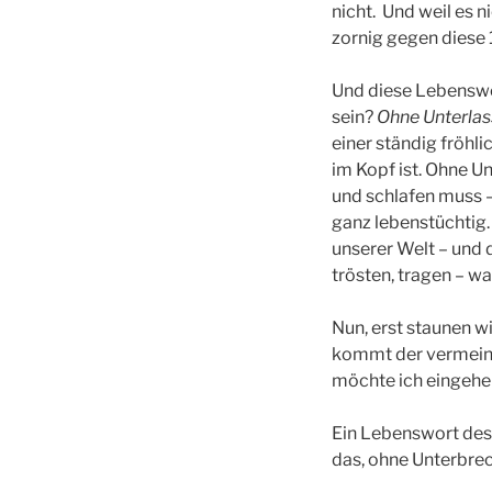
nicht. Und weil es n
zornig gegen diese 
Und diese Lebenswor
sein?
Ohne Unterlas
einer ständig fröhli
im Kopf ist. Ohne U
und schlafen muss –
ganz lebenstüchtig. 
unserer Welt – und
trösten, tragen – w
Nun, erst staunen w
kommt der vermeintl
möchte ich eingehe
Ein Lebenswort des 
das, ohne Unterbre