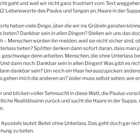
icht geht und weil wir nicht ganz frustriert vom Text weggehe
12 Lebensworte des Paulus und fangen an, Haare in der Suppe
te haben viele Dinge, über die wir ins Grübeln geraten könn
s
beten? Dankbar sein
in allen Dingen
? Stellen wir uns das do
ch – Menschen würden ihn meiden, weil sie nicht sicher sind, o
nterlass beten? Spötter denken dann sofort daran, dass man j
 geschweige denn arbeiten. Menschen, die ohne Unterlass bet
Und dann noch: Dankbar sein in allen Dingen! Was gibt es nicht
 dann dankbar sein? Um noch ein Haar herauszupicken: andere
as gehen mich die anderen an? Jeder muss selbst sehen, wie e
ir und blicken voller Sehnsucht in diese Welt, die Paulus vor
iche Realitätssinn zurück und sucht die Haare in der Suppe. 
n.
Apostels lautet: Betet ohne Unterlass. Das geht doch gar nich
chung zu beten.