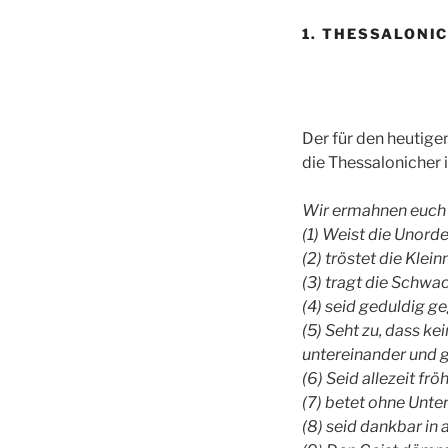
1. THESSALONI
Der für den heutige
die Thessalonicher i
Wir ermahnen euch a
(1) Weist die Unorde
(2) tröstet die Klei
(3) tragt die Schwa
(4) seid geduldig g
(5) Seht zu, dass k
untereinander und 
(6) Seid allezeit fröh
(7) betet ohne Unter
(8) seid dankbar in 