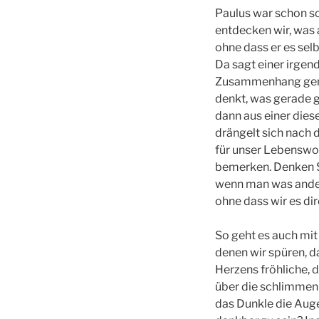
Paulus war schon sc
entdecken wir, was 
ohne dass er es sel
Da sagt einer irge
Zusammenhang geris
denkt, was gerade 
dann aus einer dies
drängelt sich nach 
für unser Lebenswor
bemerken. Denken S
wenn man was andere
ohne dass wir es d
So geht es auch mit
denen wir spüren, d
Herzens fröhliche, 
über die schlimmen 
das Dunkle die Auge