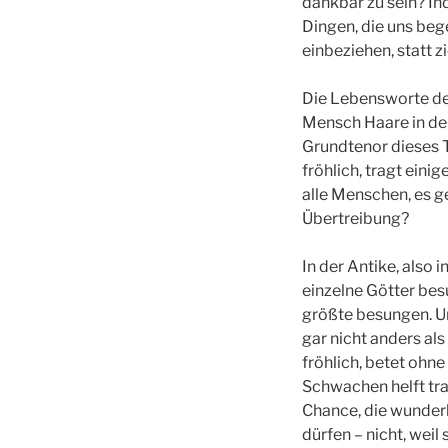
dankbar zu sein? In
Dingen, die uns beg
einbeziehen, statt 
Die Lebensworte des
Mensch Haare in de
Grundtenor dieses Te
fröhlich, tragt eini
alle Menschen, es g
Übertreibung?
In der Antike, also 
einzelne Götter bes
größte besungen. Un
gar nicht anders al
fröhlich, betet ohne
Schwachen helft trag
Chance, die wunderb
dürfen – nicht, weil