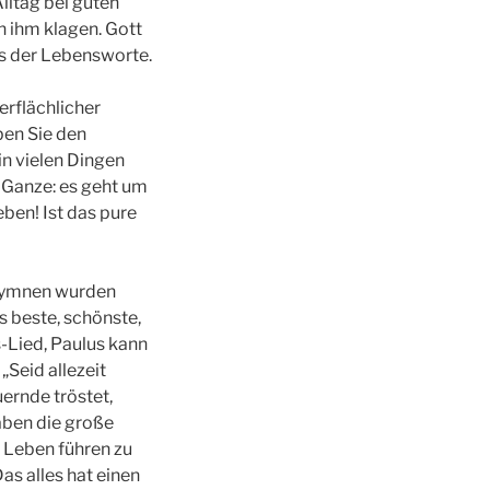
lltag bei guten
n ihm klagen. Gott
nis der Lebensworte.
erflächlicher
ben Sie den
in vielen Dingen
s Ganze: es geht um
eben! Ist das pure
n Hymnen wurden
s beste, schönste,
s-Lied, Paulus kann
„Seid allezeit
uernde tröstet,
haben die große
s Leben führen zu
as alles hat einen