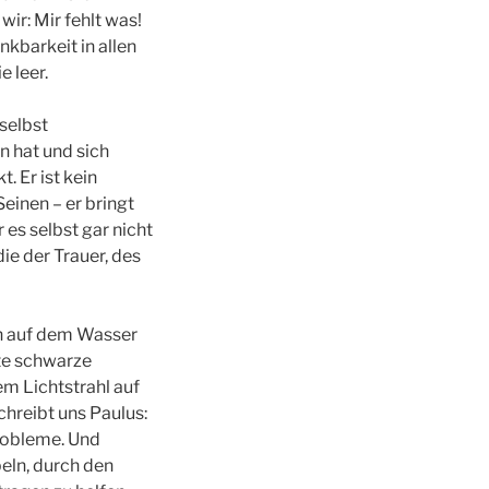
wir: Mir fehlt was!
nkbarkeit in allen
 leer.
 selbst
n hat und sich
. Er ist kein
Seinen – er bringt
 es selbst gar nicht
e der Trauer, des
n auf dem Wasser
ste schwarze
em Lichtstrahl auf
reibt uns Paulus:
robleme. Und
eln, durch den