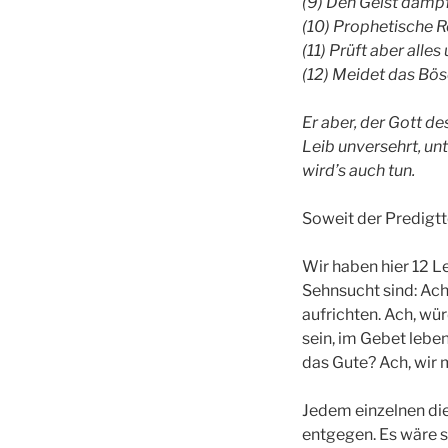
(9) Den Geist dämpf
(10) Prophetische R
(11) Prüft aber alle
(12) Meidet das Böse
Er aber, der Gott d
Leib unversehrt, unt
wird’s auch tun.
Soweit der Predigtt
Wir haben hier 12 L
Sehnsucht sind: Ach
aufrichten. Ach, wür
sein, im Gebet leben
das Gute? Ach, wir 
Jedem einzelnen die
entgegen. Es wäre 