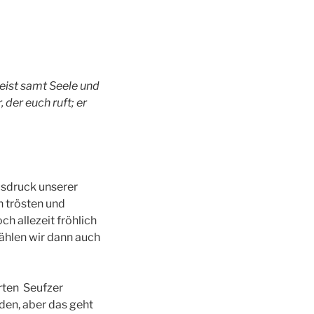
Geist samt Seele und
 der euch ruft; er
usdruck unserer
n trösten und
ch allezeit fröhlich
wählen wir dann auch
erten Seufzer
den, aber das geht