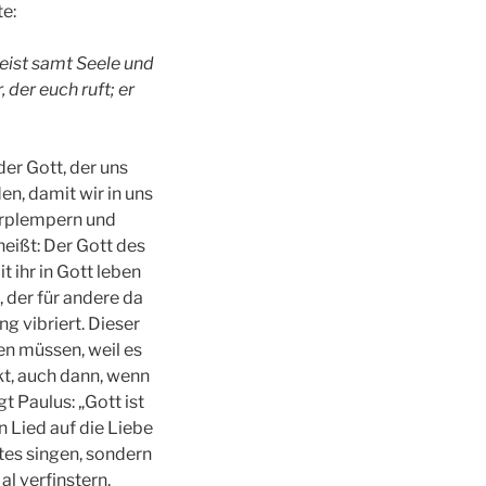
e:
Geist samt Seele und
 der euch ruft; er
der Gott, der uns
en, damit wir in uns
verplempern und
heißt: Der Gott des
 ihr in Gott leben
 der für andere da
g vibriert. Dieser
uen müssen, weil es
kt, auch dann, wenn
 Paulus: „Gott ist
in Lied auf die Liebe
tes singen, sondern
l verfinstern.