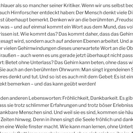
hlauer als so mancher seiner Kritiker. Wenn wir uns selbst b
auch Hirnforscher entdeckt haben: Der Mensch denkt viele Di
bst überhaupt bemerkt. Denken wir an die berühmten „Freuds
ndwas – und auf einmal kommt ein Wort aus dem Mund, das 
sen ist. Wie kommt das? Das kommt daher, dass das Gehirn 
gesagt wird, sondern auch auf anderen Ebenen arbeitet. Und
er vielen Gehirnwindungen dieses unerwartete Wort an die O
draußen – auch wenn es uns gerade jetzt überhaupt nicht pas
t: Betet ohne Unterlass? Das Gehirn kann beten, ohne dass wi
ie auch an den berühmten Ohrwurm: Man singt irgendeinen S
s denkt und tut. Und so ist es auch mit dem Gebet: Es ist ei
irekt bemerken – und das kann geübt werden!
 den anderen Lebensworten: Fröhlichkeit, Dankbarkeit. Es gi
ass sie trotz schlimmer Erfahrungen und trotz böser Erlebnis
dankbare Menschen sind. Und weil sie es sind, kommen sie häu
Zeiten hinweg. Denn in ihnen singt die Seele fröhlich und da
n eine Weile finster macht. Wie kann man lernen, ohne Unter