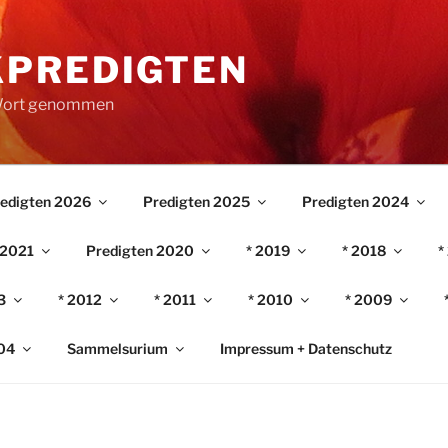
PREDIGTEN
 Wort genommen
edigten 2026
Predigten 2025
Predigten 2024
 2021
Predigten 2020
* 2019
* 2018
*
3
* 2012
* 2011
* 2010
* 2009
04
Sammelsurium
Impressum + Datenschutz