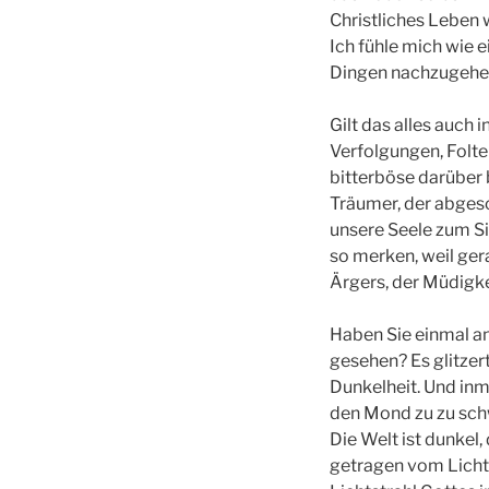
Christliches Leben w
Ich fühle mich wie 
Dingen nachzugehen 
Gilt das alles auch 
Verfolgungen, Folte
bitterböse darüber b
Träumer, der abgesch
unsere Seele zum Si
so merken, weil ge
Ärgers, der Müdigke
Haben Sie einmal a
gesehen? Es glitzert
Dunkelheit. Und inmi
den Mond zu zu sch
Die Welt ist dunke
getragen vom Lichts