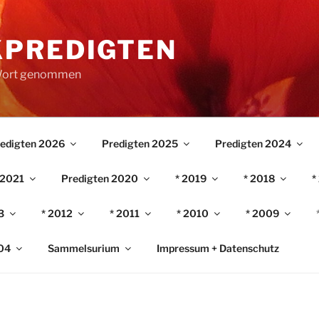
PREDIGTEN
 Wort genommen
edigten 2026
Predigten 2025
Predigten 2024
 2021
Predigten 2020
* 2019
* 2018
*
3
* 2012
* 2011
* 2010
* 2009
04
Sammelsurium
Impressum + Datenschutz