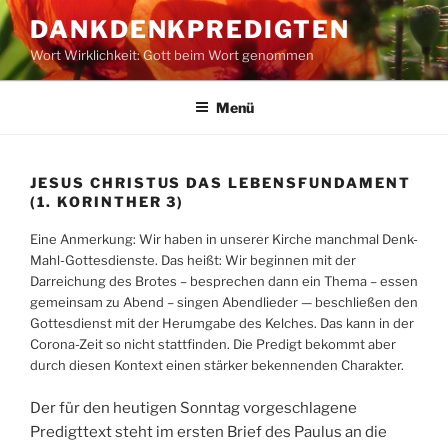
Zum
DANKDENKPREDIGTEN
Inhalt
Wort Wirklichkeit: Gott beim Wort genommen
springen
Menü
JESUS CHRISTUS DAS LEBENSFUNDAMENT
(1. KORINTHER 3)
Eine Anmerkung: Wir haben in unserer Kirche manchmal Denk-
Mahl-Gottesdienste. Das heißt: Wir beginnen mit der
Darreichung des Brotes – besprechen dann ein Thema – essen
gemeinsam zu Abend – singen Abendlieder — beschließen den
Gottesdienst mit der Herumgabe des Kelches. Das kann in der
Corona-Zeit so nicht stattfinden. Die Predigt bekommt aber
durch diesen Kontext einen stärker bekennenden Charakter.
Der für den heutigen Sonntag vorgeschlagene
Predigttext steht im ersten Brief des Paulus an die