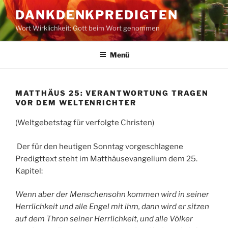
Zum
DANKDENKPREDIGTEN
Inhalt
Wort Wirklichkeit: Gott beim Wort genommen
springen
Menü
MATTHÄUS 25: VERANTWORTUNG TRAGEN
VOR DEM WELTENRICHTER
(Weltgebetstag für verfolgte Christen)
Der für den heutigen Sonntag vorgeschlagene
Predigttext steht im Matthäusevangelium dem 25.
Kapitel:
Wenn aber der Menschensohn kommen wird in seiner
Herrlichkeit und alle Engel mit ihm, dann wird er sitzen
auf dem Thron seiner Herrlichkeit, und alle Völker