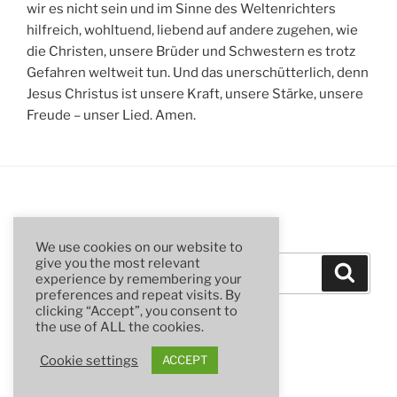
wir es nicht sein und im Sinne des Weltenrichters
hilfreich, wohltuend, liebend auf andere zugehen, wie
die Christen, unsere Brüder und Schwestern es trotz
Gefahren weltweit tun. Und das unerschütterlich, denn
Jesus Christus ist unsere Kraft, unsere Stärke, unsere
Freude – unser Lied. Amen.
SUCHE
We use cookies on our website to
Suchen
give you the most relevant
Suche
experience by remembering your
nach:
preferences and repeat visits. By
clicking “Accept”, you consent to
the use of ALL the cookies.
Cookie settings
ACCEPT
Stolz präsentiert von WordPress