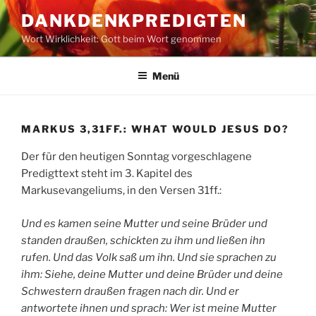
Zum
DANKDENKPREDIGTEN
Inhalt
Wort Wirklichkeit: Gott beim Wort genommen
springen
Menü
MARKUS 3,31FF.: WHAT WOULD JESUS DO?
Der für den heutigen Sonntag vorgeschlagene
Predigttext steht im 3. Kapitel des
Markusevangeliums, in den Versen 31ff.:
Und es kamen seine Mutter und seine Brüder und
standen draußen, schickten zu ihm und ließen ihn
rufen. Und das Volk saß um ihn. Und sie sprachen zu
ihm: Siehe, deine Mutter und deine Brüder und deine
Schwestern draußen fragen nach dir. Und er
antwortete ihnen und sprach: Wer ist meine Mutter