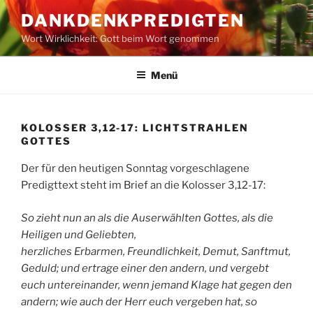
Zum
DANKDENKPREDIGTEN
Inhalt
Wort Wirklichkeit: Gott beim Wort genommen
springen
Menü
KOLOSSER 3,12-17: LICHTSTRAHLEN
GOTTES
Der für den heutigen Sonntag vorgeschlagene
Predigttext steht im Brief an die Kolosser 3,12-17:
So zieht nun an als die Auserwählten Gottes, als die
Heiligen und Geliebten,
herzliches Erbarmen, Freundlichkeit, Demut, Sanftmut,
Geduld; und ertrage einer den andern, und vergebt
euch untereinander, wenn jemand Klage hat gegen den
andern; wie auch der Herr euch vergeben hat, so