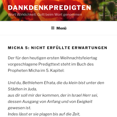
Zum
DANKDENKPREDIGTEN
Inhalt
Wort Wirklichkeit: Gott beim Wort genommen
springen
Menü
MICHA 5: NICHT ERFÜLLTE ERWARTUNGEN
Der für den heutigen ersten Weihnachtsfeiertag
vorgeschlagene Predigttext steht im Buch des
Propheten Micha im 5. Kapitel:
Und du, Bethlehem Efrata, die du klein bist unter den
Städten in Juda,
aus dir soll mir der kommen, der in Israel Herr sei,
dessen Ausgang von Anfang und von Ewigkeit
gewesen ist.
Indes lässt er sie plagen bis auf die Zeit,