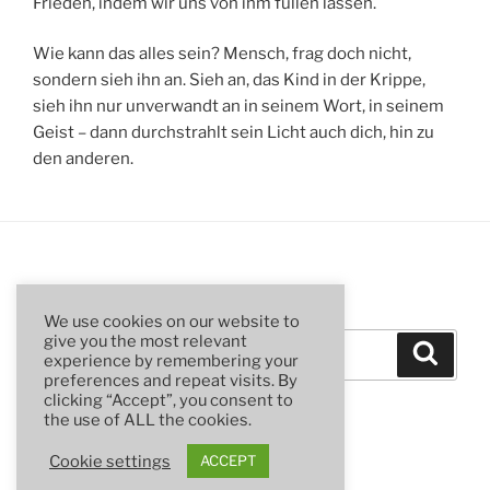
Frieden, indem wir uns von ihm füllen lassen.
Wie kann das alles sein? Mensch, frag doch nicht,
sondern sieh ihn an. Sieh an, das Kind in der Krippe,
sieh ihn nur unverwandt an in seinem Wort, in seinem
Geist – dann durchstrahlt sein Licht auch dich, hin zu
den anderen.
SUCHE
We use cookies on our website to
Suchen
give you the most relevant
Suche
experience by remembering your
nach:
preferences and repeat visits. By
clicking “Accept”, you consent to
the use of ALL the cookies.
Cookie settings
ACCEPT
Stolz präsentiert von WordPress