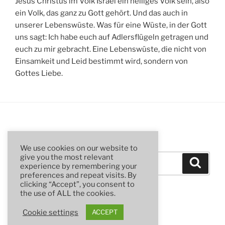
Jesus Christus im Volk Israel ein heiliges Volk sein, also
ein Volk, das ganz zu Gott gehört. Und das auch in
unserer Lebenswüste. Was für eine Wüste, in der Gott
uns sagt: Ich habe euch auf Adlersflügeln getragen und
euch zu mir gebracht. Eine Lebenswüste, die nicht von
Einsamkeit und Leid bestimmt wird, sondern von
Gottes Liebe.
SUCHE
We use cookies on our website to
Suchen
give you the most relevant
Suche
experience by remembering your
nach:
preferences and repeat visits. By
clicking “Accept”, you consent to
the use of ALL the cookies.
Cookie settings
ACCEPT
Stolz präsentiert von WordPress