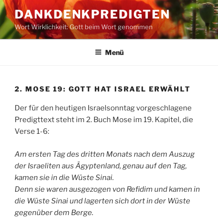
Zum
DANKDENKPREDIGTEN
Inhalt
Wort Wirklichkeit: Gott beim Wort genommen
springen
Menü
2. MOSE 19: GOTT HAT ISRAEL ERWÄHLT
Der für den heutigen Israelsonntag vorgeschlagene
Predigttext steht im 2. Buch Mose im 19. Kapitel, die
Verse 1-6:
Am ersten Tag des dritten Monats nach dem Auszug
der Israeliten aus Ägyptenland, genau auf den Tag,
kamen sie in die Wüste Sinai.
Denn sie waren ausgezogen von Refidim und kamen in
die Wüste Sinai und lagerten sich dort in der Wüste
gegenüber dem Berge.