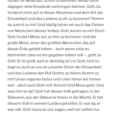
fordert er Mose auf, zu ihm zu kommen. Mose hätte
dagegen viele Einwände vorbringen können. Gott, du
forderst mich auf, in dieser Wüstenei und dem Ort der
Einsamkeit und des Leidens zu dir zu kommen? Komm
du zuerst zu mir! Und häufig hören wir auch das Flehen
von Menschen dieses Volkes: Gott, komm zu mir! Doch
Gott fordert Mose auf, zu ihm zu kommen. Und der
große Mose, einer der größten Menschen, die auf
dieser Erde gelebt haben – auch wenn viele es
bestreiten, dass es ihn gegeben haben soll – , geht zu
Gott. Er ist groß, weil er demütig ist vor Gott. Und so
liegt es auch an uns an unseren Orten der Einsamkeit
und des Leidens den Ruf Gottes zu hören: Komm zu
mir! Unser eigenes beten und rufen hören wir immer
laut – doch auch Gott ruft: Komm! Und Mose geht. Und
was hört er da? Gott hat dieses Volk getragen, in der
Sklaverei, aus der Sklaverei hinein in die Wüste. Er hat
diesem Volk in seinem Leiden geholfen. Er war da, er
war nah. Gott muss es uns sagen, weil wir selbst nur