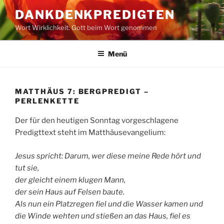
Zum
DANKDENKPREDIGTEN
Inhalt
Wort Wirklichkeit: Gott beim Wort genommen
springen
Menü
MATTHÄUS 7: BERGPREDIGT –
PERLENKETTE
Der für den heutigen Sonntag vorgeschlagene
Predigttext steht im Matthäusevangelium:
Jesus spricht: Darum, wer diese meine Rede hört und
tut sie,
der gleicht einem klugen Mann,
der sein Haus auf Felsen baute.
Als nun ein Platzregen fiel und die Wasser kamen und
die Winde wehten und stießen an das Haus, fiel es